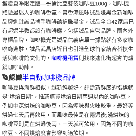
獲贈夏季限定版—哥倫比亞藝伎咖啡豆100g，咖啡機
體驗最迷人的咖啡香氣。書香添風味誠品賺黑金新咖啡
品牌進駐誠品攜手咖啡館搶賺黑金，誠品全台42家店已
有超過半數都設有咖啡廳，包括誠品自營品牌、國內外
專櫃品牌，咖啡機光是誠品信義店單一據點就有多家咖
啡廳進駐，誠品武昌店近日也引進全球首家結合科技生
活與咖啡館文化的，
咖啡機租賃
則找來迪化街超夯的爐
鍋咖啡助陣。
認識
半自動咖啡機品牌
咖啡豆與海鮮相似，越新鮮越好。評斷新鮮度的指標就
是“烘焙日期”，推薦購買烘焙日期兩週以內的咖啡豆。
例如中深烘焙的咖啡豆，因為煙味與火味較重，最好等
烘過七天后再飲用，而風味最佳是在兩週後;淺烘焙的
咖啡豆則是在烘過後兩、三天就可飲用，因為不同的咖
啡豆、不同烘焙度會影響到適飲期。