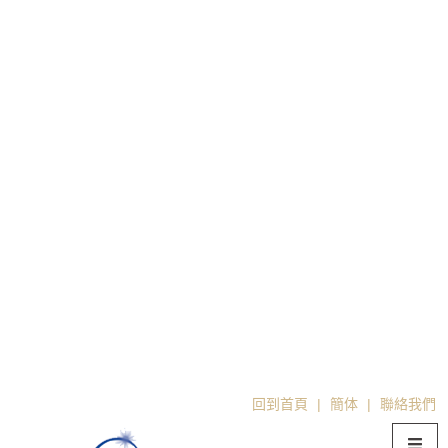
超划算的半自動咖啡機推薦
回到首頁
|
簡体
|
聯絡我們